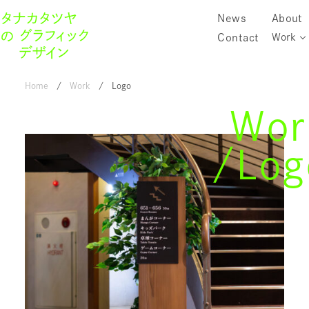
News
About
Contact
Work
Home
Work
Logo
Wor
/Log